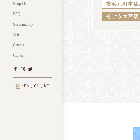
横浜元町本店
Shop List
FAQ
そごう大宮店
Sustainability
Voice
Catalog
Contact
JA
EN
CH
KO