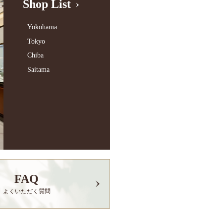
Shop List
Yokohama
Tokyo
Chiba
Saitama
FAQ
よくいただく質問