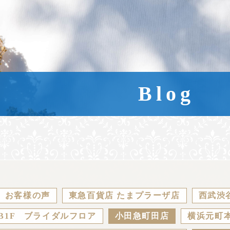
Blog
お客様の声
東急百貨店 たまプラーザ店
西武渋
B1F ブライダルフロア
小田急町田店
横浜元町本