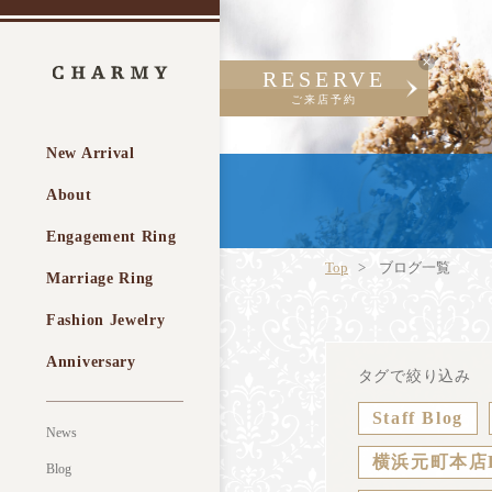
RESERVE
ご来店予約
New Arrival
About
Engagement Ring
Top
ブログ一覧
Marriage Ring
Fashion Jewelry
Anniversary
タグで絞り込み
Staff Blog
News
横浜元町本店
Blog