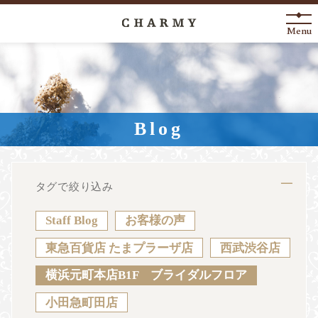
Menu
New Arrival
About
Blog
Engagement Ring
Marriage Ring
タグで絞り込み
Fashion Jewelry
Staff Blog
お客様の声
Anniversary
東急百貨店 たまプラーザ店
西武渋谷店
横浜元町本店B1F ブライダルフロア
News
Blog
Shop List
FAQ
小田急町田店