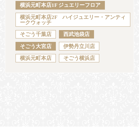
Sustainability
Voice
Catalog
Contact
横浜元町本店1F ジュエリーフロア
横浜元町本店2F ハイジュエリー・アンティ
ークウォッチ
そごう千葉店
西武池袋店
JA
EN
CH
KO
そごう大宮店
伊勢丹立川店
横浜元町本店
そごう横浜店