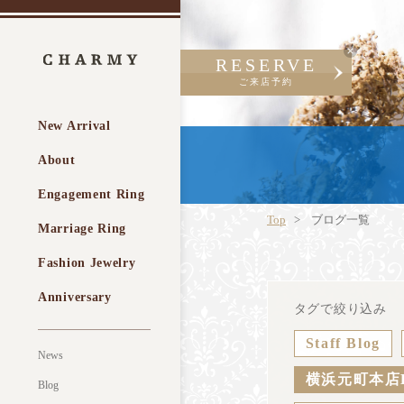
RESERVE
ご来店予約
New Arrival
About
Engagement Ring
Top
ブログ一覧
Marriage Ring
Fashion Jewelry
Anniversary
タグで絞り込み
Staff Blog
News
横浜元町本店
Blog