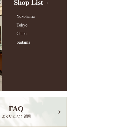
Shop List
Yokohama
Tokyo
Chiba
Saitama
FAQ
よくいただく質問