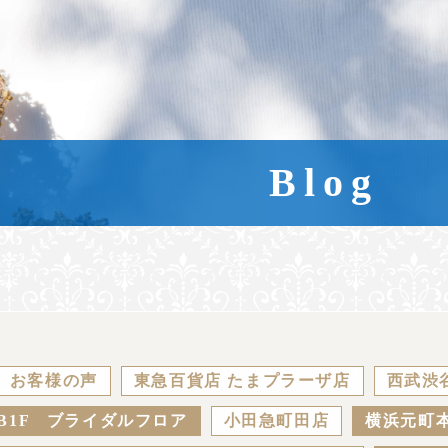
Blog
お客様の声
東急百貨店 たまプラーザ店
西武渋
B1F ブライダルフロア
小田急町田店
横浜元町本