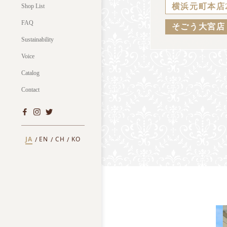
横浜元町本店
Shop List
FAQ
そごう大宮店
Sustainability
Voice
Catalog
Contact
JA
EN
CH
KO