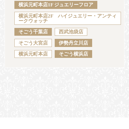
Sustainability
Voice
Catalog
Contact
横浜元町本店1F ジュエリーフロア
横浜元町本店2F ハイジュエリー・アンティ
ークウォッチ
そごう千葉店
西武池袋店
JA
EN
CH
KO
そごう大宮店
伊勢丹立川店
横浜元町本店
そごう横浜店