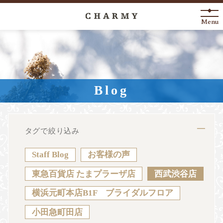
Menu
New Arrival
About
Blog
Engagement Ring
Marriage Ring
タグで絞り込み
Fashion Jewelry
Staff Blog
お客様の声
Anniversary
東急百貨店 たまプラーザ店
西武渋谷店
横浜元町本店B1F ブライダルフロア
News
Blog
Shop List
FAQ
小田急町田店