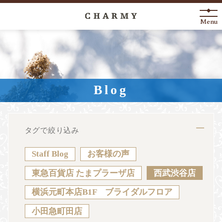
Menu
New Arrival
About
Blog
Engagement Ring
Marriage Ring
タグで絞り込み
Fashion Jewelry
Staff Blog
お客様の声
Anniversary
東急百貨店 たまプラーザ店
西武渋谷店
横浜元町本店B1F ブライダルフロア
News
Blog
Shop List
FAQ
小田急町田店