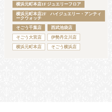
Sustainability
Voice
Catalog
Contact
横浜元町本店1F ジュエリーフロア
横浜元町本店2F ハイジュエリー・アンティ
ークウォッチ
そごう千葉店
西武池袋店
JA
EN
CH
KO
そごう大宮店
伊勢丹立川店
横浜元町本店
そごう横浜店