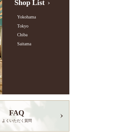
Shop List
Yokohama
Tokyo
Chiba
Saitama
FAQ
よくいただく質問