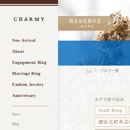
RESERVE
ご来店予約
New Arrival
About
Engagement Ring
Top
ブログ一覧
Marriage Ring
Fashion Jewelry
Anniversary
タグで絞り込み
Staff Blog
News
横浜元町本店
Blog