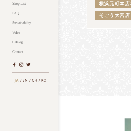
横浜元町本店
Shop List
FAQ
そごう大宮店
Sustainability
Voice
Catalog
Contact
JA
EN
CH
KO