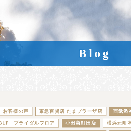
Blog
お客様の声
東急百貨店 たまプラーザ店
西武渋
B1F ブライダルフロア
小田急町田店
横浜元町本