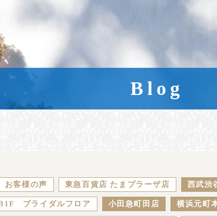
Blog
お客様の声
東急百貨店 たまプラーザ店
西武渋
B1F ブライダルフロア
小田急町田店
横浜元町本