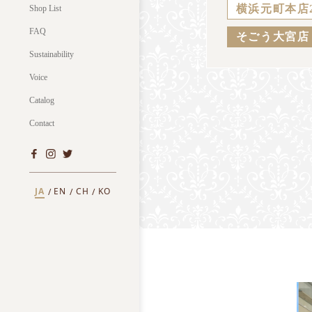
横浜元町本店
Shop List
FAQ
そごう大宮店
Sustainability
Voice
Catalog
Contact
JA
EN
CH
KO