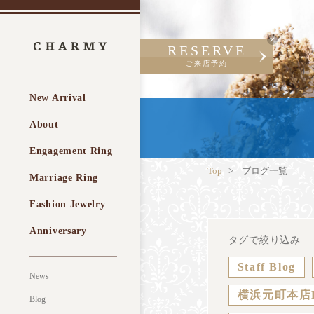
RESERVE
ご来店予約
New Arrival
About
Engagement Ring
Top
ブログ一覧
Marriage Ring
Fashion Jewelry
Anniversary
タグで絞り込み
Staff Blog
News
横浜元町本店
Blog