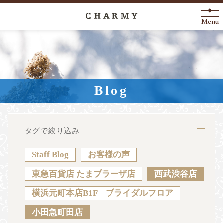
Menu
New Arrival
About
Blog
Engagement Ring
Marriage Ring
タグで絞り込み
Fashion Jewelry
Staff Blog
お客様の声
Anniversary
東急百貨店 たまプラーザ店
西武渋谷店
横浜元町本店B1F ブライダルフロア
News
Blog
Shop List
FAQ
小田急町田店