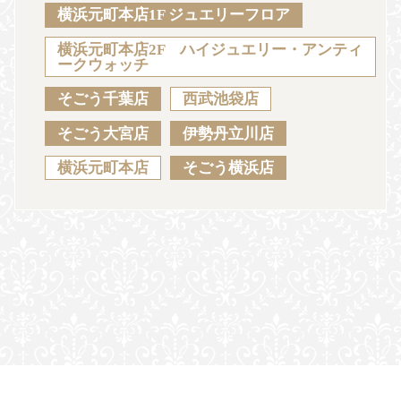
Sustainability
Voice
Catalog
Contact
横浜元町本店1F ジュエリーフロア
横浜元町本店2F ハイジュエリー・アンティ
ークウォッチ
そごう千葉店
西武池袋店
JA
EN
CH
KO
そごう大宮店
伊勢丹立川店
横浜元町本店
そごう横浜店