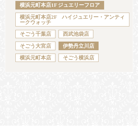
Sustainability
Voice
Catalog
Contact
横浜元町本店1F ジュエリーフロア
横浜元町本店2F ハイジュエリー・アンティ
ークウォッチ
そごう千葉店
西武池袋店
JA
EN
CH
KO
そごう大宮店
伊勢丹立川店
横浜元町本店
そごう横浜店