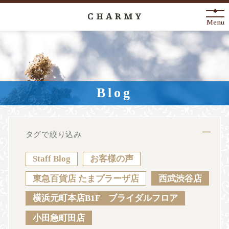
Menu
New Arrival
About
Blog
Engagement Ring
Marriage Ring
タグで絞り込み
Fashion Jewelry
Staff Blog
お客様の声
Anniversary
東急百貨店 たまプラーザ店
西武渋谷店
横浜元町本店B1F ブライダルフロア
News
Blog
Shop List
FAQ
小田急町田店