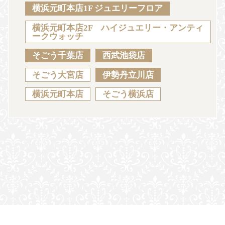
Sustainability
Voice
Catalog
Contact
横浜元町本店1F ジュエリーフロア
横浜元町本店2F ハイジュエリー・アンティ
ークウォッチ
そごう千葉店
西武池袋店
JA
EN
CH
KO
そごう大宮店
伊勢丹立川店
横浜元町本店
そごう横浜店