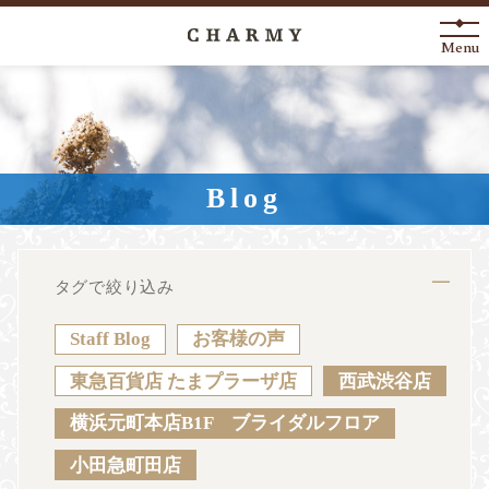
Menu
New Arrival
About
Blog
Engagement Ring
Marriage Ring
タグで絞り込み
Fashion Jewelry
Staff Blog
お客様の声
Anniversary
東急百貨店 たまプラーザ店
西武渋谷店
横浜元町本店B1F ブライダルフロア
News
Blog
Shop List
FAQ
小田急町田店