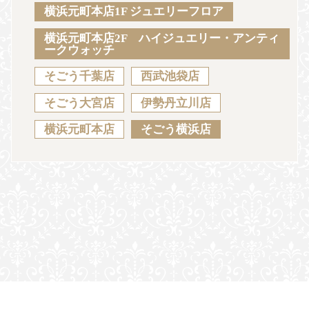
Sustainability
Voice
Catalog
Contact
横浜元町本店1F ジュエリーフロア
横浜元町本店2F ハイジュエリー・アンティ
ークウォッチ
そごう千葉店
西武池袋店
JA
EN
CH
KO
そごう大宮店
伊勢丹立川店
横浜元町本店
そごう横浜店