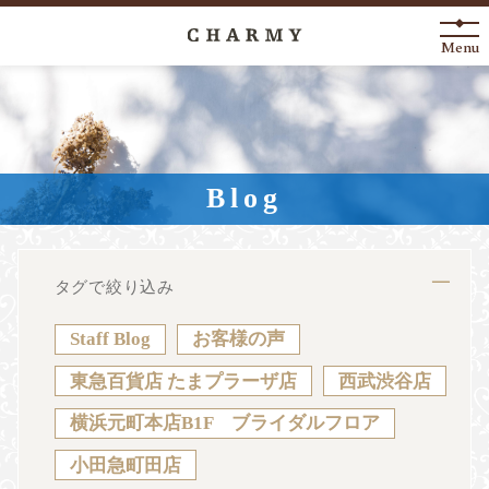
Menu
New Arrival
About
Blog
Engagement Ring
Marriage Ring
タグで絞り込み
Fashion Jewelry
Staff Blog
お客様の声
Anniversary
東急百貨店 たまプラーザ店
西武渋谷店
横浜元町本店B1F ブライダルフロア
News
Blog
Shop List
FAQ
小田急町田店