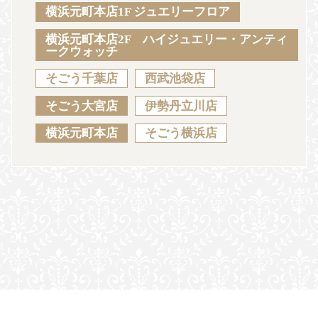
Sustainability
Voice
Catalog
Contact
横浜元町本店1F ジュエリーフロア
横浜元町本店2F ハイジュエリー・アンティ
ークウォッチ
そごう千葉店
西武池袋店
JA
EN
CH
KO
そごう大宮店
伊勢丹立川店
横浜元町本店
そごう横浜店