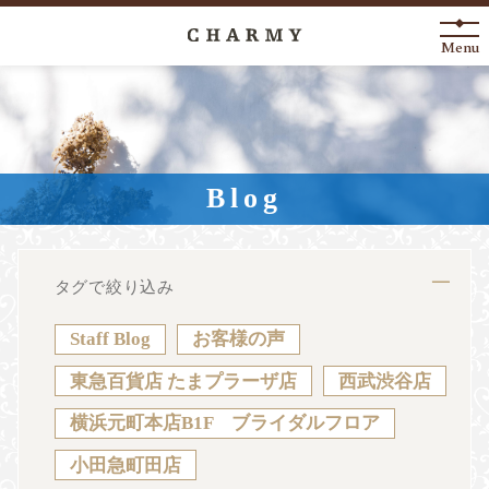
Menu
New Arrival
About
Blog
Engagement Ring
Marriage Ring
タグで絞り込み
Fashion Jewelry
Staff Blog
お客様の声
Anniversary
東急百貨店 たまプラーザ店
西武渋谷店
横浜元町本店B1F ブライダルフロア
News
Blog
Shop List
FAQ
小田急町田店