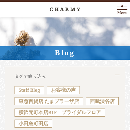
Menu
New Arrival
About
Blog
Engagement Ring
Marriage Ring
タグで絞り込み
Fashion Jewelry
Staff Blog
お客様の声
Anniversary
東急百貨店 たまプラーザ店
西武渋谷店
横浜元町本店B1F ブライダルフロア
News
Blog
Shop List
FAQ
小田急町田店