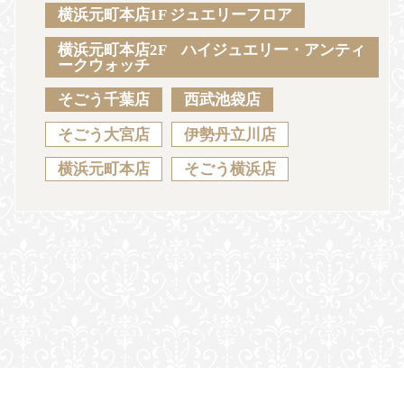
Sustainability
Voice
Catalog
Contact
横浜元町本店1F ジュエリーフロア
横浜元町本店2F ハイジュエリー・アンティ
ークウォッチ
そごう千葉店
西武池袋店
JA
EN
CH
KO
そごう大宮店
伊勢丹立川店
横浜元町本店
そごう横浜店