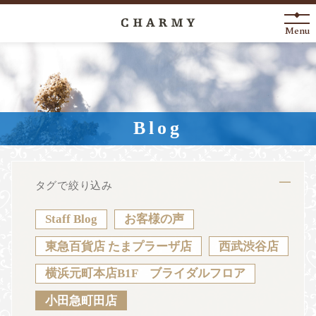
Menu
New Arrival
About
Blog
Engagement Ring
Marriage Ring
タグで絞り込み
Fashion Jewelry
Staff Blog
お客様の声
Anniversary
東急百貨店 たまプラーザ店
西武渋谷店
横浜元町本店B1F ブライダルフロア
News
Blog
Shop List
FAQ
小田急町田店