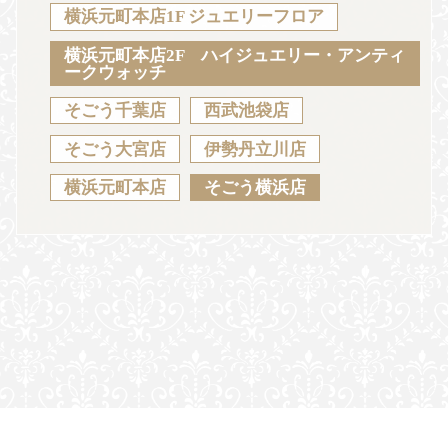
Sustainability
Voice
Catalog
Contact
横浜元町本店1F ジュエリーフロア
横浜元町本店2F ハイジュエリー・アンティ
ークウォッチ
そごう千葉店
西武池袋店
JA
EN
CH
KO
そごう大宮店
伊勢丹立川店
横浜元町本店
そごう横浜店