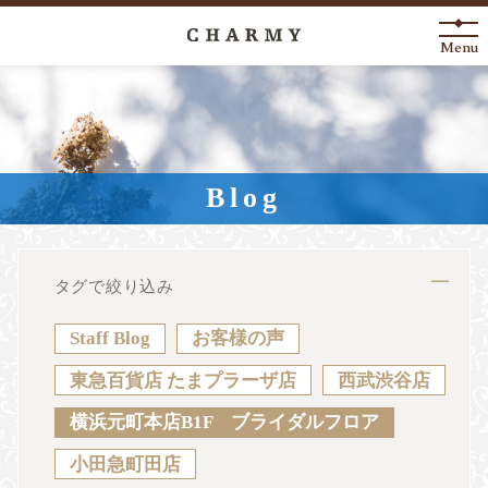
Menu
New Arrival
About
Blog
Engagement Ring
Marriage Ring
タグで絞り込み
Fashion Jewelry
Staff Blog
お客様の声
Anniversary
東急百貨店 たまプラーザ店
西武渋谷店
横浜元町本店B1F ブライダルフロア
News
Blog
Shop List
FAQ
小田急町田店