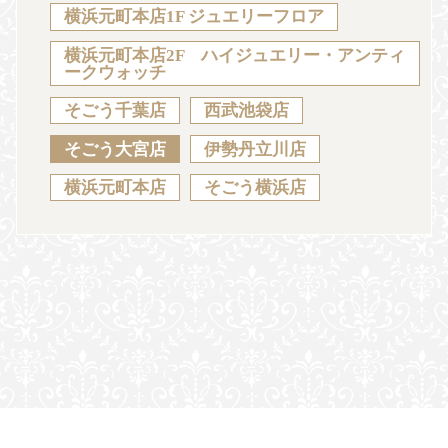
Sustainability
Voice
Catalog
Contact
横浜元町本店1F ジュエリーフロア
横浜元町本店2F ハイジュエリー・アンティ
ークウォッチ
そごう千葉店
西武池袋店
JA
EN
CH
KO
そごう大宮店
伊勢丹立川店
横浜元町本店
そごう横浜店