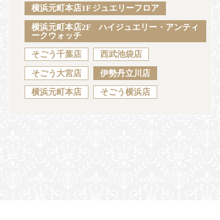
Sustainability
Voice
Catalog
Contact
横浜元町本店1F ジュエリーフロア
横浜元町本店2F ハイジュエリー・アンティ
ークウォッチ
そごう千葉店
西武池袋店
JA
EN
CH
KO
そごう大宮店
伊勢丹立川店
横浜元町本店
そごう横浜店