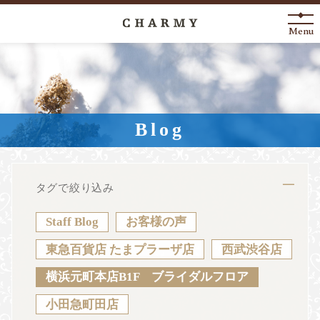
Menu
New Arrival
About
Blog
Engagement Ring
Marriage Ring
タグで絞り込み
Fashion Jewelry
Staff Blog
お客様の声
Anniversary
東急百貨店 たまプラーザ店
西武渋谷店
横浜元町本店B1F ブライダルフロア
News
Blog
Shop List
FAQ
小田急町田店