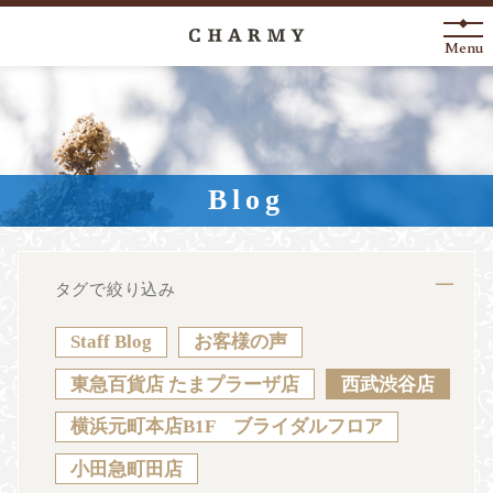
Menu
New Arrival
About
Blog
Engagement Ring
Marriage Ring
タグで絞り込み
Fashion Jewelry
Staff Blog
お客様の声
Anniversary
東急百貨店 たまプラーザ店
西武渋谷店
横浜元町本店B1F ブライダルフロア
News
Blog
Shop List
FAQ
小田急町田店