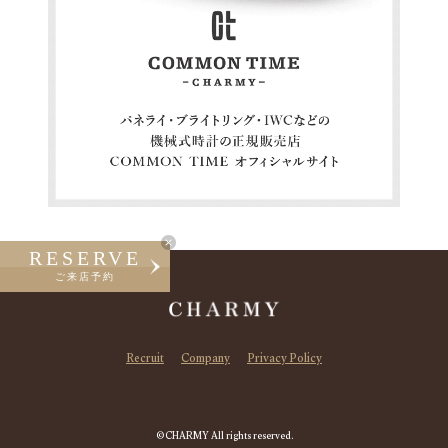
RESERVE
ご来店予約
Recruit
Company
Privacy Policy
©CHARMY All rights reserved.