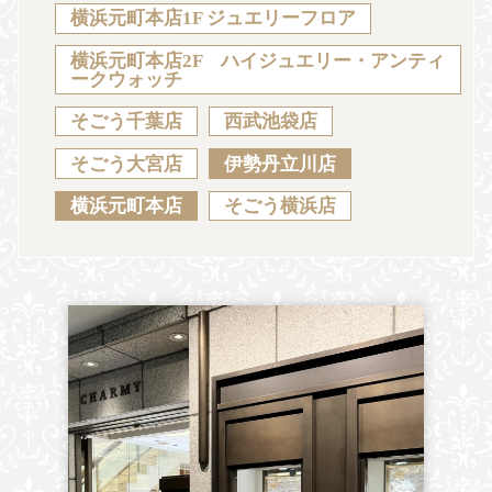
Sustainability
Voice
Catalog
Contact
横浜元町本店1F ジュエリーフロア
横浜元町本店2F ハイジュエリー・アンティ
ークウォッチ
そごう千葉店
西武池袋店
JA
EN
CH
KO
そごう大宮店
伊勢丹立川店
横浜元町本店
そごう横浜店