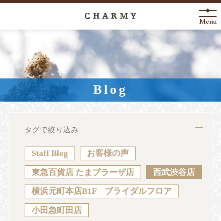
Menu
New Arrival
About
Blog
Engagement Ring
Marriage Ring
タグで絞り込み
Fashion Jewelry
Staff Blog
お客様の声
Anniversary
東急百貨店 たまプラーザ店
西武渋谷店
横浜元町本店B1F ブライダルフロア
News
Blog
Shop List
FAQ
小田急町田店