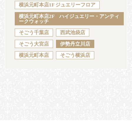
Sustainability
Voice
Catalog
Contact
横浜元町本店1F ジュエリーフロア
横浜元町本店2F ハイジュエリー・アンティ
ークウォッチ
そごう千葉店
西武池袋店
JA
EN
CH
KO
そごう大宮店
伊勢丹立川店
横浜元町本店
そごう横浜店