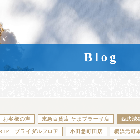
Blog
お客様の声
東急百貨店 たまプラーザ店
西武渋
B1F ブライダルフロア
小田急町田店
横浜元町本