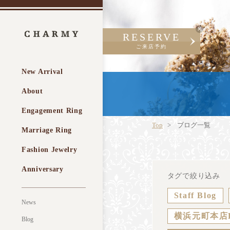
RESERVE
ご来店予約
New Arrival
About
Engagement Ring
Top
ブログ一覧
Marriage Ring
Fashion Jewelry
Anniversary
タグで絞り込み
Staff Blog
News
横浜元町本店
Blog