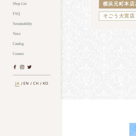
横浜元町本店
Shop List
FAQ
そごう大宮店
Sustainability
Voice
Catalog
Contact
JA
EN
CH
KO