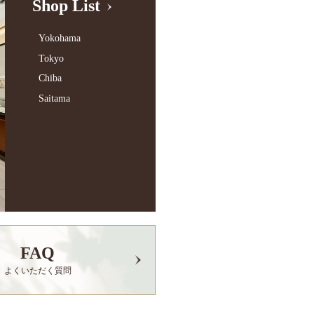
Shop List
Yokohama
Tokyo
Chiba
Saitama
FAQ
よくいただく質問