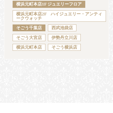
Sustainability
Voice
Catalog
Contact
横浜元町本店1F ジュエリーフロア
横浜元町本店2F ハイジュエリー・アンティ
ークウォッチ
そごう千葉店
西武池袋店
JA
EN
CH
KO
そごう大宮店
伊勢丹立川店
横浜元町本店
そごう横浜店