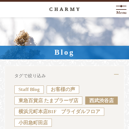
Menu
New Arrival
About
Blog
Engagement Ring
Marriage Ring
タグで絞り込み
Fashion Jewelry
Staff Blog
お客様の声
Anniversary
東急百貨店 たまプラーザ店
西武渋谷店
横浜元町本店B1F ブライダルフロア
News
Blog
Shop List
FAQ
小田急町田店