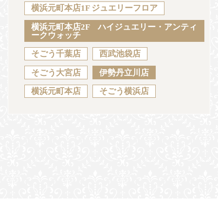
Sustainability
Voice
Catalog
Contact
横浜元町本店1F ジュエリーフロア
横浜元町本店2F ハイジュエリー・アンティ
ークウォッチ
そごう千葉店
西武池袋店
JA
EN
CH
KO
そごう大宮店
伊勢丹立川店
横浜元町本店
そごう横浜店