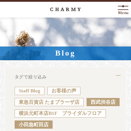
Menu
New Arrival
About
Blog
Engagement Ring
Marriage Ring
タグで絞り込み
Fashion Jewelry
Staff Blog
お客様の声
Anniversary
東急百貨店 たまプラーザ店
西武渋谷店
横浜元町本店B1F ブライダルフロア
News
Blog
Shop List
FAQ
小田急町田店