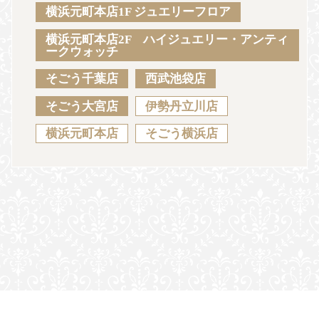
Sustainability
Voice
Catalog
Contact
横浜元町本店1F ジュエリーフロア
横浜元町本店2F ハイジュエリー・アンティ
ークウォッチ
そごう千葉店
西武池袋店
JA
EN
CH
KO
そごう大宮店
伊勢丹立川店
横浜元町本店
そごう横浜店