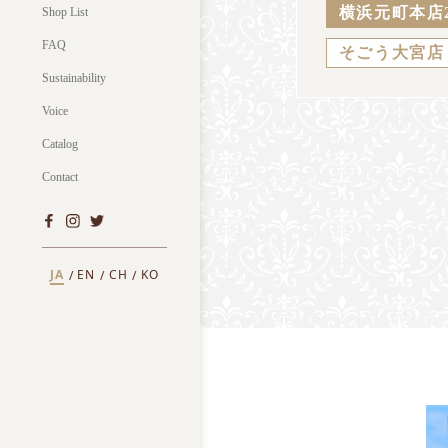
横浜元町本店
Shop List
FAQ
そごう大宮店
Sustainability
Voice
Catalog
Contact
JA
EN
CH
KO