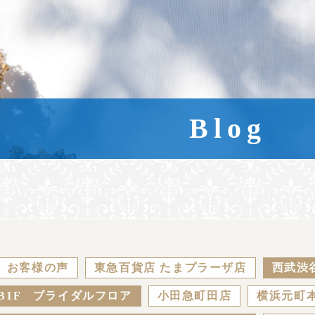
Blog
お客様の声
東急百貨店 たまプラーザ店
西武渋
B1F ブライダルフロア
小田急町田店
横浜元町本