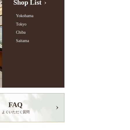
Shop List
Yokohama
Tokyo
Chiba
Saitama
FAQ
よくいただく質問