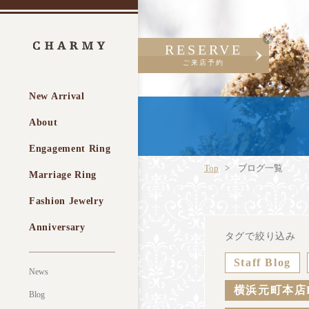
RESERVE
ご来店予約
New Arrival
About
Engagement Ring
Top
ブログ一覧
Marriage Ring
Fashion Jewelry
Anniversary
タグで絞り込み
Staff Blog
News
横浜元町本店
Blog