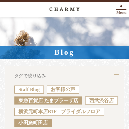
Menu
New Arrival
About
Blog
Engagement Ring
Marriage Ring
タグで絞り込み
Fashion Jewelry
Staff Blog
お客様の声
Anniversary
東急百貨店 たまプラーザ店
西武渋谷店
横浜元町本店B1F ブライダルフロア
News
Blog
Shop List
FAQ
小田急町田店