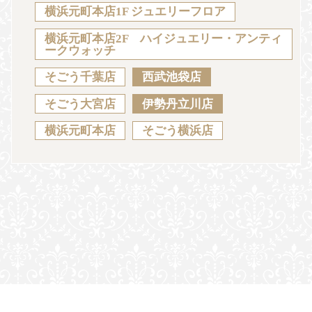
Sustainability
Voice
Catalog
Contact
横浜元町本店1F ジュエリーフロア
横浜元町本店2F ハイジュエリー・アンティ
ークウォッチ
そごう千葉店
西武池袋店
JA
EN
CH
KO
そごう大宮店
伊勢丹立川店
横浜元町本店
そごう横浜店