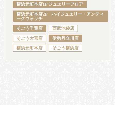
Sustainability
Voice
Catalog
Contact
横浜元町本店1F ジュエリーフロア
横浜元町本店2F ハイジュエリー・アンティ
ークウォッチ
そごう千葉店
西武池袋店
JA
EN
CH
KO
そごう大宮店
伊勢丹立川店
横浜元町本店
そごう横浜店