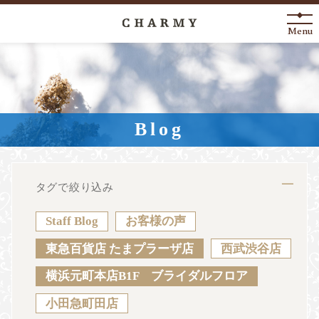
Menu
New Arrival
About
Blog
Engagement Ring
Marriage Ring
タグで絞り込み
Fashion Jewelry
Staff Blog
お客様の声
Anniversary
東急百貨店 たまプラーザ店
西武渋谷店
横浜元町本店B1F ブライダルフロア
News
Blog
Shop List
FAQ
小田急町田店