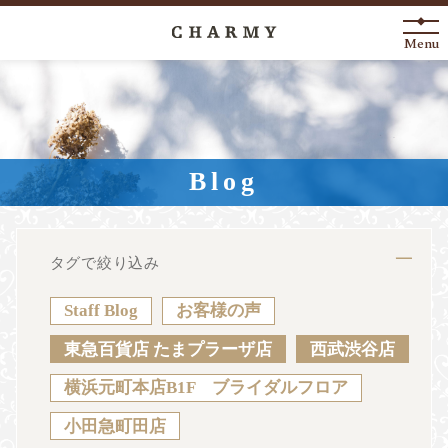
Menu
New Arrival
About
Blog
Engagement Ring
Marriage Ring
タグで絞り込み
Fashion Jewelry
Staff Blog
お客様の声
Anniversary
東急百貨店 たまプラーザ店
西武渋谷店
横浜元町本店B1F ブライダルフロア
News
Blog
Shop List
FAQ
小田急町田店