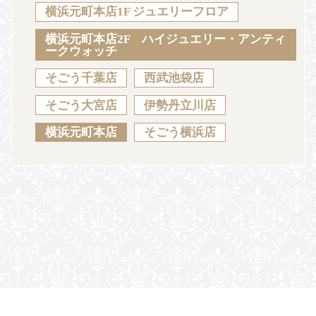
Sustainability
Voice
Catalog
Contact
横浜元町本店1F ジュエリーフロア
横浜元町本店2F ハイジュエリー・アンティ
ークウォッチ
そごう千葉店
西武池袋店
JA
EN
CH
KO
そごう大宮店
伊勢丹立川店
横浜元町本店
そごう横浜店