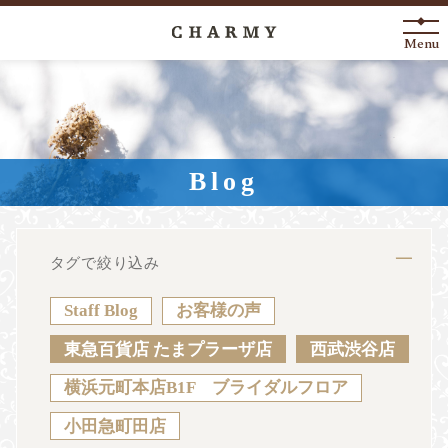
Menu
New Arrival
About
Blog
Engagement Ring
Marriage Ring
タグで絞り込み
Fashion Jewelry
Staff Blog
お客様の声
Anniversary
東急百貨店 たまプラーザ店
西武渋谷店
横浜元町本店B1F ブライダルフロア
News
Blog
Shop List
FAQ
小田急町田店