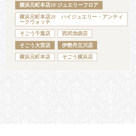
Sustainability
Voice
Catalog
Contact
横浜元町本店1F ジュエリーフロア
横浜元町本店2F ハイジュエリー・アンティ
ークウォッチ
そごう千葉店
西武池袋店
JA
EN
CH
KO
そごう大宮店
伊勢丹立川店
横浜元町本店
そごう横浜店