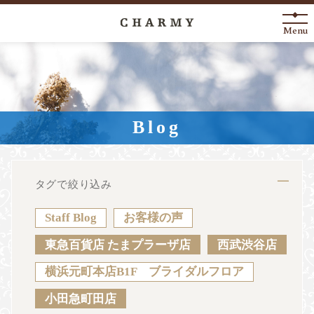
Menu
New Arrival
About
Blog
Engagement Ring
Marriage Ring
タグで絞り込み
Fashion Jewelry
Staff Blog
お客様の声
Anniversary
東急百貨店 たまプラーザ店
西武渋谷店
横浜元町本店B1F ブライダルフロア
News
Blog
Shop List
FAQ
小田急町田店