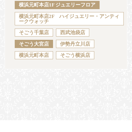
Sustainability
Voice
Catalog
Contact
横浜元町本店1F ジュエリーフロア
横浜元町本店2F ハイジュエリー・アンティ
ークウォッチ
そごう千葉店
西武池袋店
JA
EN
CH
KO
そごう大宮店
伊勢丹立川店
横浜元町本店
そごう横浜店