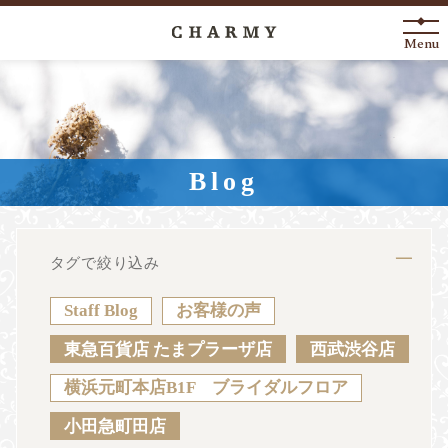
Menu
New Arrival
About
Blog
Engagement Ring
Marriage Ring
タグで絞り込み
Fashion Jewelry
Staff Blog
お客様の声
Anniversary
東急百貨店 たまプラーザ店
西武渋谷店
横浜元町本店B1F ブライダルフロア
News
Blog
Shop List
FAQ
小田急町田店