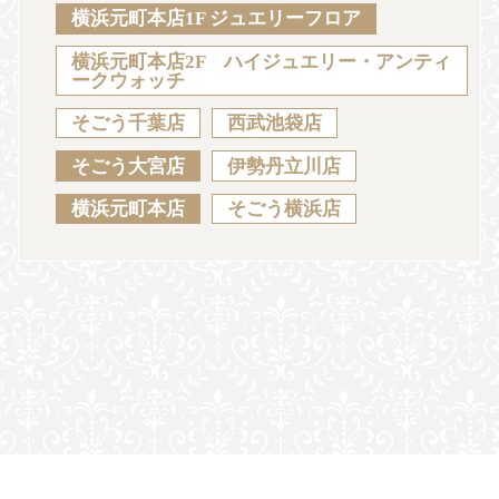
Sustainability
Voice
Catalog
Contact
横浜元町本店1F ジュエリーフロア
横浜元町本店2F ハイジュエリー・アンティ
ークウォッチ
そごう千葉店
西武池袋店
JA
EN
CH
KO
そごう大宮店
伊勢丹立川店
横浜元町本店
そごう横浜店