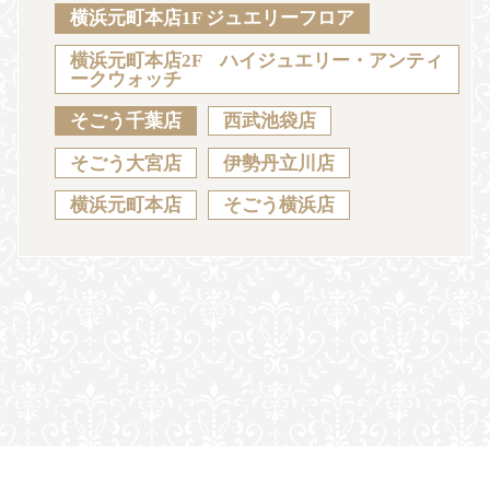
Sustainability
Voice
Catalog
Contact
横浜元町本店1F ジュエリーフロア
横浜元町本店2F ハイジュエリー・アンティ
ークウォッチ
そごう千葉店
西武池袋店
JA
EN
CH
KO
そごう大宮店
伊勢丹立川店
横浜元町本店
そごう横浜店