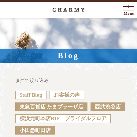
Menu
New Arrival
About
Blog
Engagement Ring
Marriage Ring
タグで絞り込み
Fashion Jewelry
Staff Blog
お客様の声
Anniversary
東急百貨店 たまプラーザ店
西武渋谷店
横浜元町本店B1F ブライダルフロア
News
Blog
Shop List
FAQ
小田急町田店