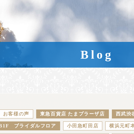
Blog
お客様の声
東急百貨店 たまプラーザ店
西武渋
B1F ブライダルフロア
小田急町田店
横浜元町本