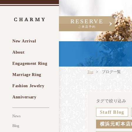
RESERVE
ご来店予約
New Arrival
About
Engagement Ring
Top
ブログ一覧
Marriage Ring
Fashion Jewelry
Anniversary
タグで絞り込み
Staff Blog
News
横浜元町本店
Blog