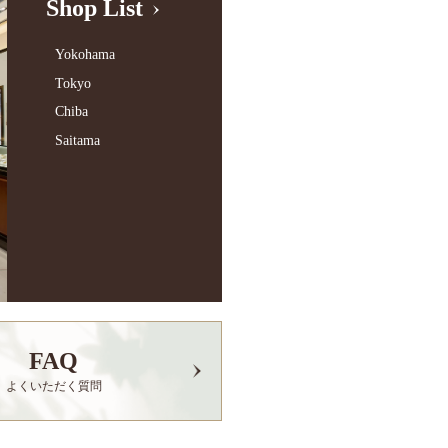
Shop List
Yokohama
Tokyo
Chiba
Saitama
FAQ
よくいただく質問