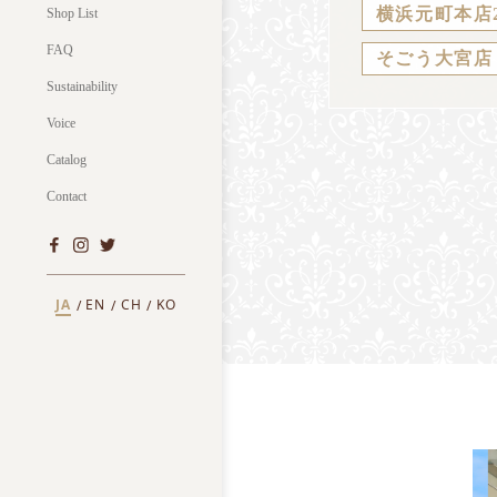
横浜元町本店
Shop List
FAQ
そごう大宮店
Sustainability
Voice
Catalog
Contact
JA
EN
CH
KO