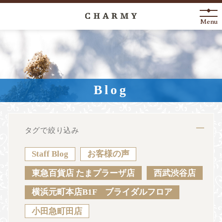
Menu
New Arrival
About
Blog
Engagement Ring
Marriage Ring
タグで絞り込み
Fashion Jewelry
Staff Blog
お客様の声
Anniversary
東急百貨店 たまプラーザ店
西武渋谷店
横浜元町本店B1F ブライダルフロア
News
Blog
Shop List
FAQ
小田急町田店