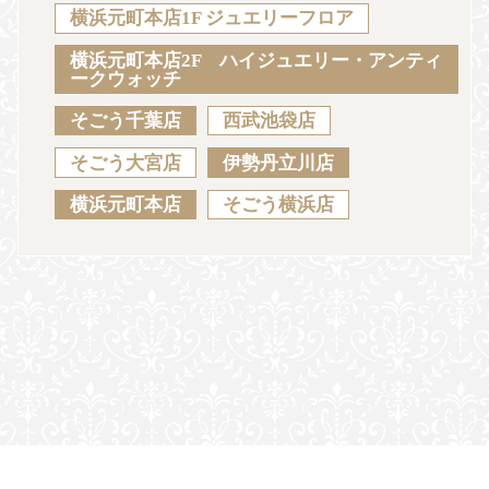
Sustainability
Voice
Catalog
Contact
横浜元町本店1F ジュエリーフロア
横浜元町本店2F ハイジュエリー・アンティ
ークウォッチ
そごう千葉店
西武池袋店
JA
EN
CH
KO
そごう大宮店
伊勢丹立川店
横浜元町本店
そごう横浜店