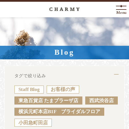
Menu
New Arrival
About
Blog
Engagement Ring
Marriage Ring
タグで絞り込み
Fashion Jewelry
Staff Blog
お客様の声
Anniversary
東急百貨店 たまプラーザ店
西武渋谷店
横浜元町本店B1F ブライダルフロア
News
Blog
Shop List
FAQ
小田急町田店