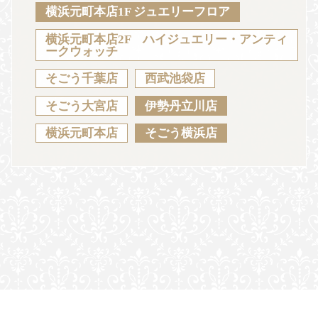
Sustainability
Voice
Catalog
Contact
横浜元町本店1F ジュエリーフロア
横浜元町本店2F ハイジュエリー・アンティ
ークウォッチ
そごう千葉店
西武池袋店
JA
EN
CH
KO
そごう大宮店
伊勢丹立川店
横浜元町本店
そごう横浜店