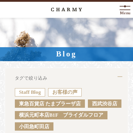
Menu
New Arrival
About
Blog
Engagement Ring
Marriage Ring
タグで絞り込み
Fashion Jewelry
Staff Blog
お客様の声
Anniversary
東急百貨店 たまプラーザ店
西武渋谷店
横浜元町本店B1F ブライダルフロア
News
Blog
Shop List
FAQ
小田急町田店