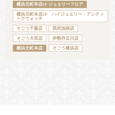
Sustainability
Voice
Catalog
Contact
横浜元町本店1F ジュエリーフロア
横浜元町本店2F ハイジュエリー・アンティ
ークウォッチ
そごう千葉店
西武池袋店
JA
EN
CH
KO
そごう大宮店
伊勢丹立川店
横浜元町本店
そごう横浜店