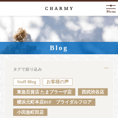
Menu
New Arrival
About
Blog
Engagement Ring
Marriage Ring
タグで絞り込み
Fashion Jewelry
Staff Blog
お客様の声
Anniversary
東急百貨店 たまプラーザ店
西武渋谷店
横浜元町本店B1F ブライダルフロア
News
Blog
Shop List
FAQ
小田急町田店