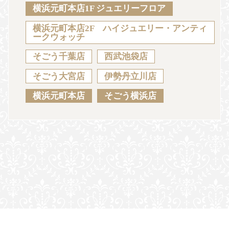
Sustainability
Voice
Catalog
Contact
横浜元町本店1F ジュエリーフロア
横浜元町本店2F ハイジュエリー・アンティ
ークウォッチ
そごう千葉店
西武池袋店
JA
EN
CH
KO
そごう大宮店
伊勢丹立川店
横浜元町本店
そごう横浜店