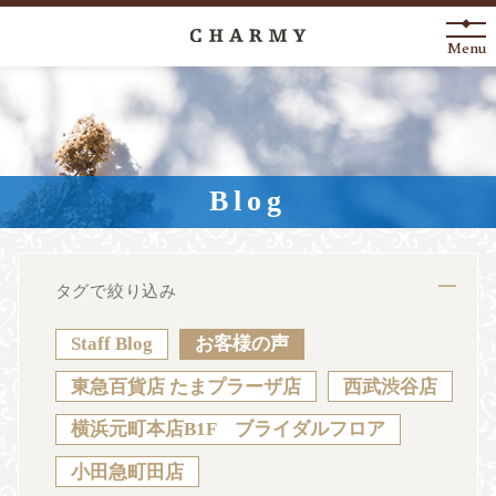
Menu
New Arrival
About
Blog
Engagement Ring
Marriage Ring
タグで絞り込み
Fashion Jewelry
Staff Blog
お客様の声
Anniversary
東急百貨店 たまプラーザ店
西武渋谷店
横浜元町本店B1F ブライダルフロア
News
Blog
Shop List
FAQ
小田急町田店