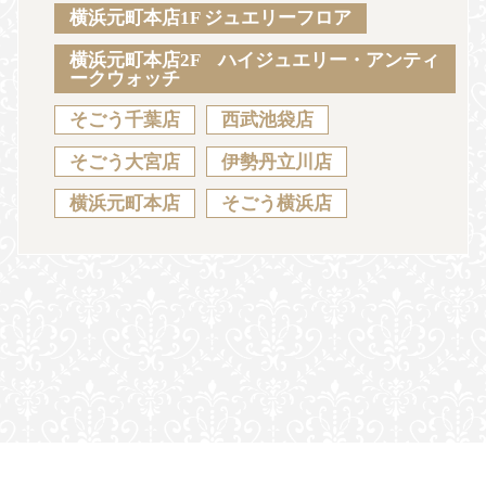
Sustainability
Voice
Catalog
Contact
横浜元町本店1F ジュエリーフロア
横浜元町本店2F ハイジュエリー・アンティ
ークウォッチ
そごう千葉店
西武池袋店
JA
EN
CH
KO
そごう大宮店
伊勢丹立川店
横浜元町本店
そごう横浜店