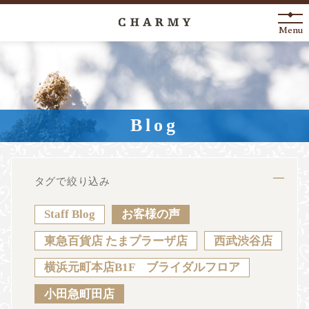
Menu
New Arrival
About
Blog
Engagement Ring
Marriage Ring
タグで絞り込み
Fashion Jewelry
Staff Blog
お客様の声
Anniversary
東急百貨店 たまプラーザ店
西武渋谷店
横浜元町本店B1F ブライダルフロア
News
Blog
Shop List
FAQ
小田急町田店