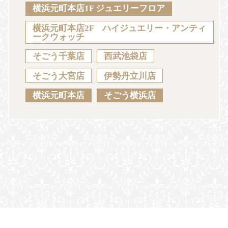
Sustainability
Voice
Catalog
Contact
横浜元町本店1F ジュエリーフロア
横浜元町本店2F ハイジュエリー・アンティ
ークウォッチ
そごう千葉店
西武池袋店
JA
EN
CH
KO
そごう大宮店
伊勢丹立川店
横浜元町本店
そごう横浜店