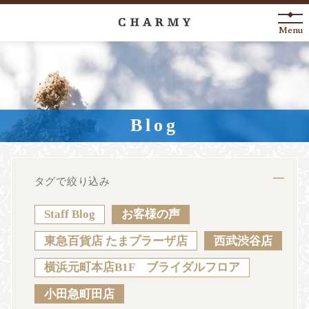
Menu
New Arrival
About
Blog
Engagement Ring
Marriage Ring
タグで絞り込み
Fashion Jewelry
Staff Blog
お客様の声
Anniversary
東急百貨店 たまプラーザ店
西武渋谷店
横浜元町本店B1F ブライダルフロア
News
Blog
Shop List
FAQ
小田急町田店