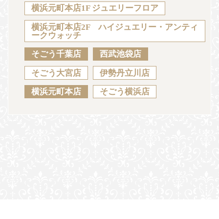
Sustainability
Voice
Catalog
Contact
横浜元町本店1F ジュエリーフロア
横浜元町本店2F ハイジュエリー・アンティ
ークウォッチ
そごう千葉店
西武池袋店
JA
EN
CH
KO
そごう大宮店
伊勢丹立川店
横浜元町本店
そごう横浜店