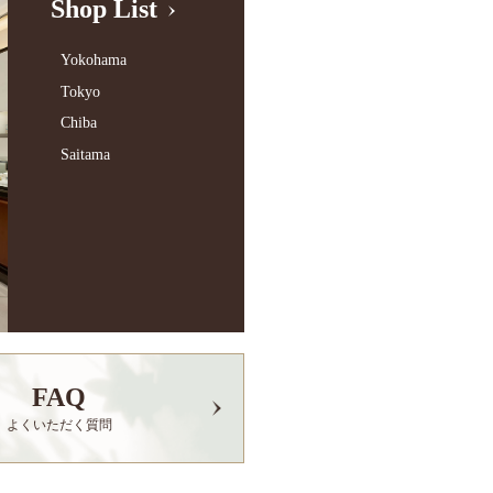
Shop List
Yokohama
Tokyo
Chiba
Saitama
FAQ
よくいただく質問