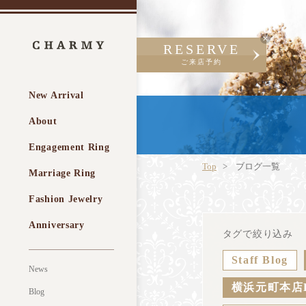
RESERVE
ご来店予約
New Arrival
About
Engagement Ring
Top
ブログ一覧
Marriage Ring
Fashion Jewelry
Anniversary
タグで絞り込み
Staff Blog
News
横浜元町本店
Blog