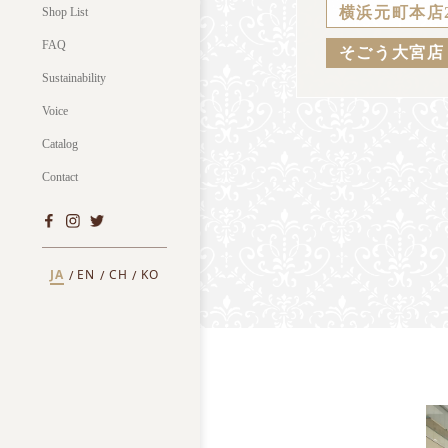
横浜元町本店
Shop List
FAQ
そごう大宮店
Sustainability
Voice
Catalog
Contact
JA
EN
CH
KO