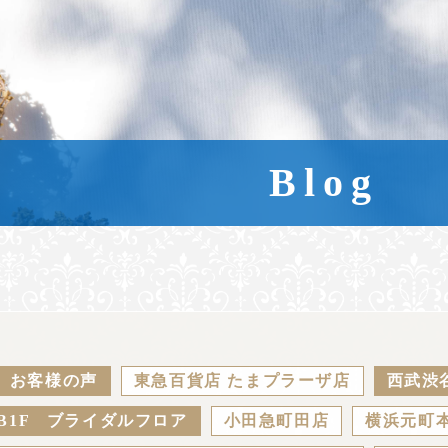
Blog
お客様の声
東急百貨店 たまプラーザ店
西武渋
B1F ブライダルフロア
小田急町田店
横浜元町本