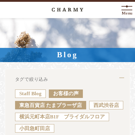
Menu
New Arrival
About
Blog
Engagement Ring
Marriage Ring
タグで絞り込み
Fashion Jewelry
Staff Blog
お客様の声
Anniversary
東急百貨店 たまプラーザ店
西武渋谷店
横浜元町本店B1F ブライダルフロア
News
Blog
Shop List
FAQ
小田急町田店