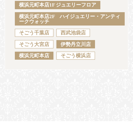
Sustainability
Voice
Catalog
Contact
横浜元町本店1F ジュエリーフロア
横浜元町本店2F ハイジュエリー・アンティ
ークウォッチ
そごう千葉店
西武池袋店
JA
EN
CH
KO
そごう大宮店
伊勢丹立川店
横浜元町本店
そごう横浜店