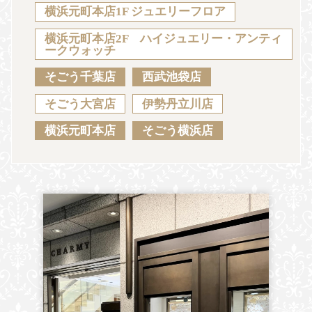
Sustainability
Voice
Catalog
Contact
横浜元町本店1F ジュエリーフロア
横浜元町本店2F ハイジュエリー・アンティ
ークウォッチ
そごう千葉店
西武池袋店
JA
EN
CH
KO
そごう大宮店
伊勢丹立川店
横浜元町本店
そごう横浜店