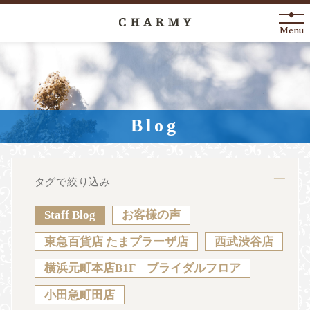
Menu
New Arrival
About
Blog
Engagement Ring
Marriage Ring
タグで絞り込み
Fashion Jewelry
Staff Blog
お客様の声
Anniversary
東急百貨店 たまプラーザ店
西武渋谷店
横浜元町本店B1F ブライダルフロア
News
Blog
Shop List
FAQ
小田急町田店