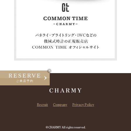
RESERVE
ご来店予約
Recruit
Company
Privacy Policy
©CHARMY All rights reserved.