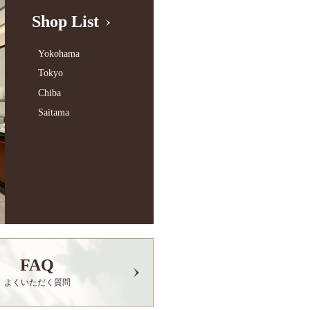
Shop List
Yokohama
Tokyo
Chiba
Saitama
FAQ
よくいただく質問