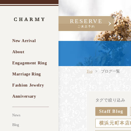
RESERVE
ご来店予約
New Arrival
About
Engagement Ring
Top
ブログ一覧
Marriage Ring
Fashion Jewelry
Anniversary
タグで絞り込み
Staff Blog
News
横浜元町本店
Blog