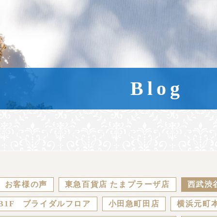
Blog
お客様の声
東急百貨店 たまプラーザ店
西武渋
B1F ブライダルフロア
小田急町田店
横浜元町本