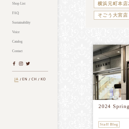
横浜元町本店
Shop List
FAQ
そごう大宮店
Sustainability
Voice
Catalog
Contact
JA
EN
CH
KO
2024 Spr
Staff Blog