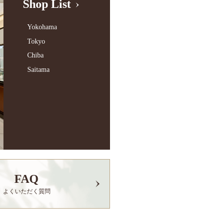
Shop List
Yokohama
Tokyo
Chiba
Saitama
FAQ
よくいただく質問