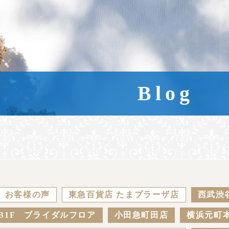
Blog
お客様の声
東急百貨店 たまプラーザ店
西武渋
B1F ブライダルフロア
小田急町田店
横浜元町本