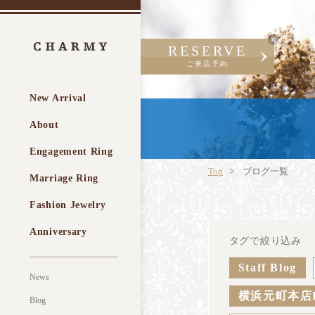
RESERVE
ご来店予約
New Arrival
About
Engagement Ring
Top
ブログ一覧
Marriage Ring
Fashion Jewelry
Anniversary
タグで絞り込み
Staff Blog
News
横浜元町本店
Blog