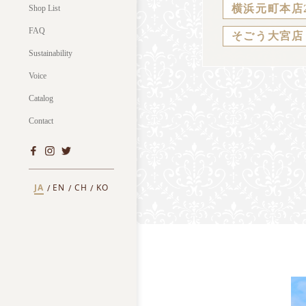
横浜元町本店
Shop List
FAQ
そごう大宮店
Sustainability
Voice
Catalog
Contact
JA
EN
CH
KO