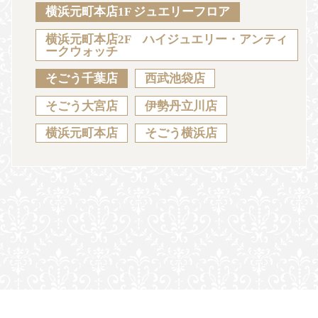
Sustainability
Voice
Catalog
Contact
横浜元町本店1F ジュエリーフロア
横浜元町本店2F ハイジュエリー・アンティ
ークウォッチ
そごう千葉店
西武池袋店
JA
EN
CH
KO
そごう大宮店
伊勢丹立川店
横浜元町本店
そごう横浜店