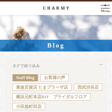
Menu
New Arrival
About
Blog
Engagement Ring
Marriage Ring
タグで絞り込み
Fashion Jewelry
Staff Blog
お客様の声
Anniversary
東急百貨店 たまプラーザ店
西武渋谷店
横浜元町本店B1F ブライダルフロア
News
Blog
Shop List
FAQ
小田急町田店