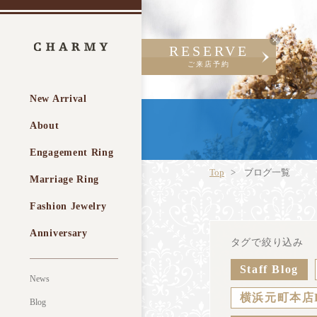
RESERVE
ご来店予約
New Arrival
About
Engagement Ring
Top
ブログ一覧
Marriage Ring
Fashion Jewelry
Anniversary
タグで絞り込み
Staff Blog
News
横浜元町本店
Blog