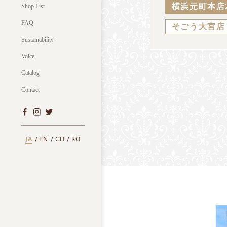
横浜元町本店
Shop List
FAQ
そごう大宮店
Sustainability
Voice
Catalog
Contact
JA
EN
CH
KO