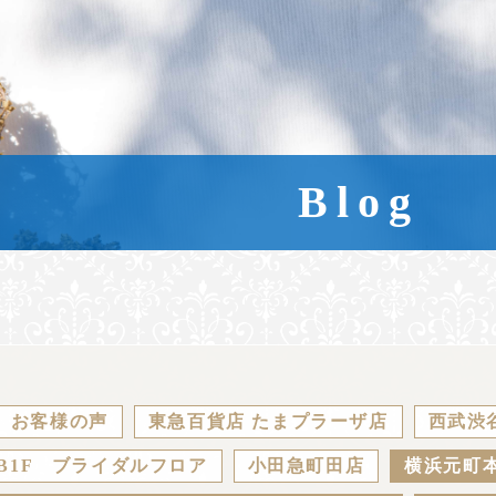
Blog
お客様の声
東急百貨店 たまプラーザ店
西武渋
B1F ブライダルフロア
小田急町田店
横浜元町本