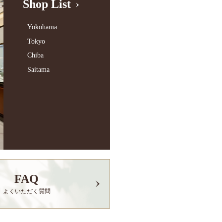
Shop List
Yokohama
Tokyo
Chiba
Saitama
FAQ
よくいただく質問