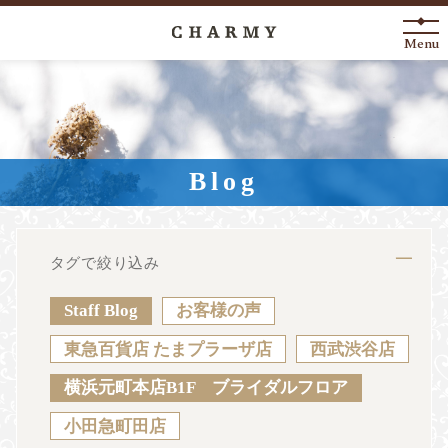
Menu
New Arrival
About
Blog
Engagement Ring
Marriage Ring
タグで絞り込み
Fashion Jewelry
Staff Blog
お客様の声
Anniversary
東急百貨店 たまプラーザ店
西武渋谷店
横浜元町本店B1F ブライダルフロア
News
Blog
Shop List
FAQ
小田急町田店