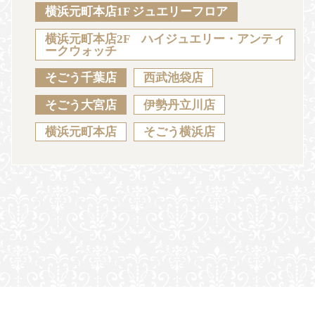
Sustainability
Voice
Catalog
Contact
横浜元町本店1F ジュエリーフロア
横浜元町本店2F ハイジュエリー・アンティ
ークウォッチ
そごう千葉店
西武池袋店
JA
EN
CH
KO
そごう大宮店
伊勢丹立川店
横浜元町本店
そごう横浜店