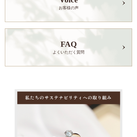
お客様の声
FAQ
よくいただく質問