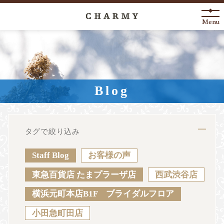
Menu
New Arrival
About
Blog
Engagement Ring
Marriage Ring
タグで絞り込み
Fashion Jewelry
Staff Blog
お客様の声
Anniversary
東急百貨店 たまプラーザ店
西武渋谷店
横浜元町本店B1F ブライダルフロア
News
Blog
Shop List
FAQ
小田急町田店