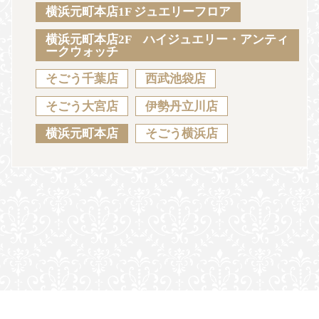
Sustainability
Voice
Catalog
Contact
横浜元町本店1F ジュエリーフロア
横浜元町本店2F ハイジュエリー・アンティ
ークウォッチ
そごう千葉店
西武池袋店
JA
EN
CH
KO
そごう大宮店
伊勢丹立川店
横浜元町本店
そごう横浜店