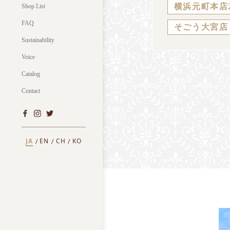
横浜元町本店
Shop List
FAQ
そごう大宮店
Sustainability
Voice
Catalog
Contact
JA
EN
CH
KO