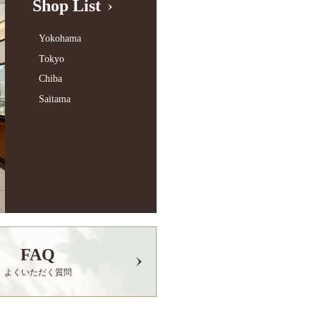
Shop List
Yokohama
Tokyo
Chiba
Saitama
FAQ
よくいただく質問