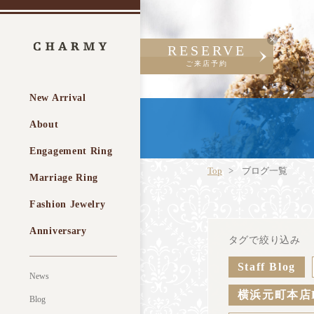
RESERVE
ご来店予約
New Arrival
About
Engagement Ring
Top
ブログ一覧
Marriage Ring
Fashion Jewelry
Anniversary
タグで絞り込み
Staff Blog
News
横浜元町本店
Blog