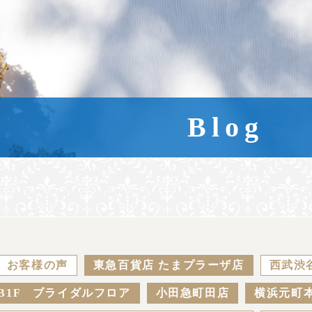
Blog
お客様の声
東急百貨店 たまプラーザ店
西武渋
B1F ブライダルフロア
小田急町田店
横浜元町本