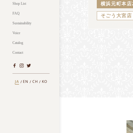
横浜元町本店
Shop List
FAQ
そごう大宮店
Sustainability
Voice
Catalog
Contact
JA
EN
CH
KO