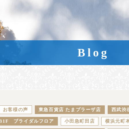
Blog
お客様の声
東急百貨店 たまプラーザ店
西武渋
B1F ブライダルフロア
小田急町田店
横浜元町本