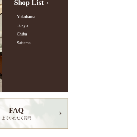
Shop List
Yokohama
Tokyo
Chiba
Saitama
FAQ
よくいただく質問