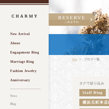
RESERVE
ご来店予約
New Arrival
About
Engagement Ring
Top
ブログ一覧
Marriage Ring
Fashion Jewelry
Anniversary
タグで絞り込み
Staff Blog
News
横浜元町本店
Blog